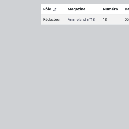
Rôle
Magazine
Numéro
Da
Rédacteur
Animeland n°18
18
05