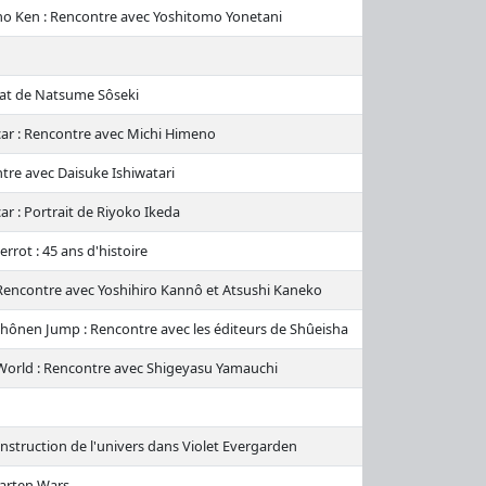
no Ken : Rencontre avec Yoshitomo Yonetani
hat de Natsume Sôseki
car : Rencontre avec Michi Himeno
ntre avec Daisuke Ishiwatari
ar : Portrait de Riyoko Ikeda
errot : 45 ans d'histoire
: Rencontre avec Yoshihiro Kannô et Atsushi Kaneko
Shônen Jump : Rencontre avec les éditeurs de Shûeisha
 World : Rencontre avec Shigeyasu Yamauchi
construction de l'univers dans Violet Evergarden
garten Wars