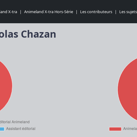
and X-tra
|
Animeland X-tra Hors-Série
|
Les contributeurs
|
Les sujets
colas Chazan