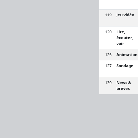
119
Jeu vidéo
120
Lire,
écouter,
voir
126
Animation
127
Sondage
130
News &
brèves