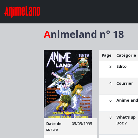
Animeland n° 18
Page
Catégorie
3
Edito
4
Courrier
6
Animeland
8
What's up
Doc ?
Date de
05/05/1995
sortie