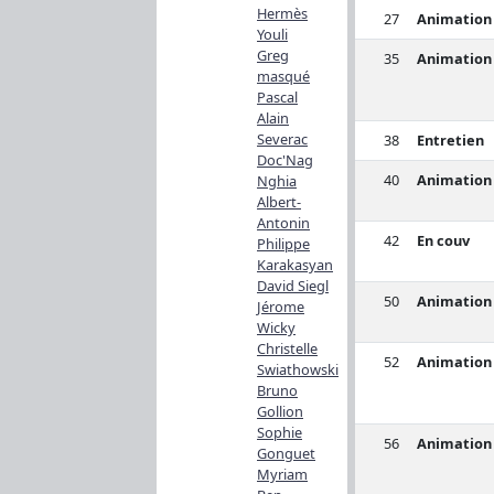
Hermès
27
Animation
Youli
Greg
35
Animation
masqué
Pascal
Alain
Severac
38
Entretien
Doc'Nag
40
Animation
Nghia
Albert-
Antonin
42
En couv
Philippe
Karakasyan
David Siegl
50
Animation
Jérome
Wicky
Christelle
52
Animation
Swiathowski
Bruno
Gollion
Sophie
56
Animation
Gonguet
Myriam