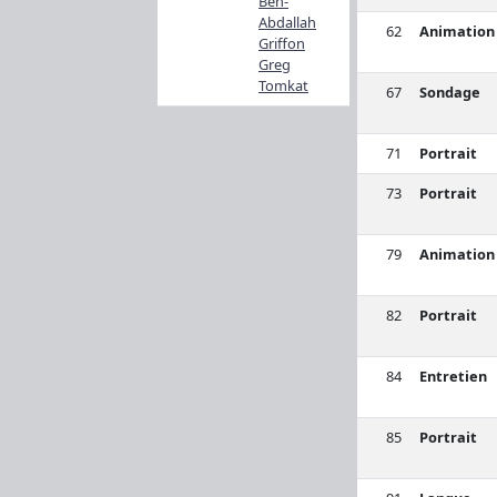
Ben-
Abdallah
62
Animation
Griffon
Greg
Tomkat
67
Sondage
71
Portrait
73
Portrait
79
Animation
82
Portrait
84
Entretien
85
Portrait