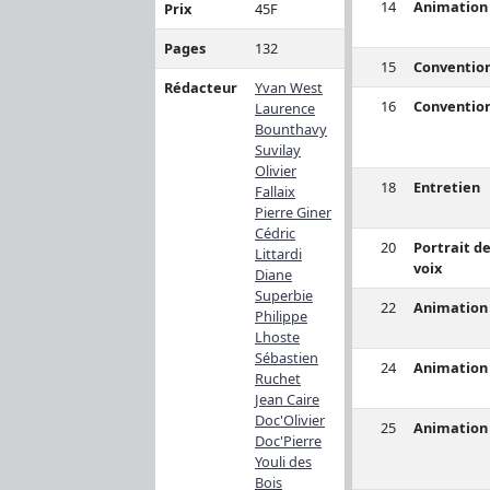
14
Animation
Prix
45F
Pages
132
15
Conventio
Rédacteur
Yvan West
16
Conventio
Laurence
Bounthavy
Suvilay
Olivier
18
Entretien
Fallaix
Pierre Giner
Cédric
20
Portrait d
Littardi
voix
Diane
Superbie
22
Animation
Philippe
Lhoste
Sébastien
24
Animation
Ruchet
Jean Caire
Doc'Olivier
25
Animation
Doc'Pierre
Youli des
Bois