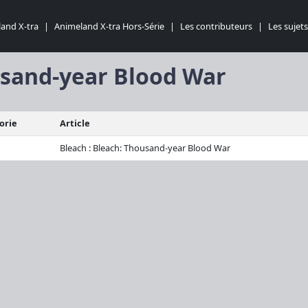
and X-tra
|
Animeland X-tra Hors-Série
|
Les contributeurs
|
Les sujets
ousand-year Blood War
orie
Article
Bleach : Bleach: Thousand-year Blood War