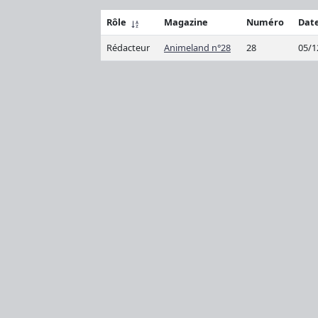
Rôle
Magazine
Numéro
Date
Rédacteur
Animeland n°28
28
05/1