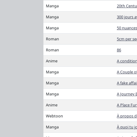
Manga
20th Centu
Manga
300 jours a
Manga
50 nuances
Roman
5cm per s
Roman
86
Anime
A condition
Manga
A Couple o
Manga
A fake affai
Manga
A Journey
Anime
A Place Fu
Webtoon
À propos d
Manga
À quoi tu j