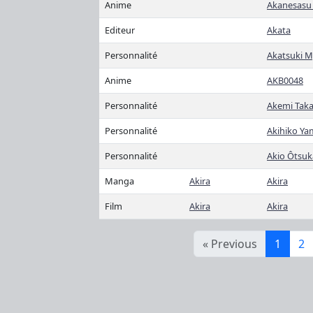
Anime
Akanesasu
Editeur
Akata
Personnalité
Akatsuki 
Anime
AKB0048
Personnalité
Akemi Tak
Personnalité
Akihiko Ya
Personnalité
Akio Ôtsuk
Manga
Akira
Akira
Film
Akira
Akira
« Previous
1
2