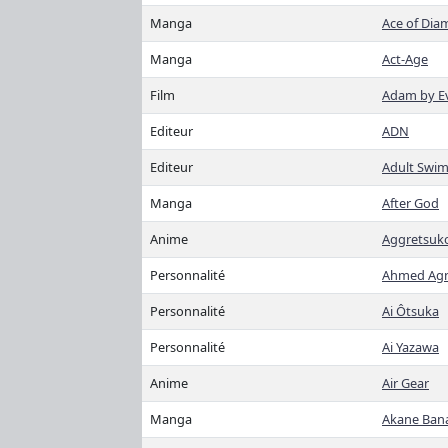
Manga
Ace of Di
Manga
Act-Age
Film
Adam by Eve
Editeur
ADN
Editeur
Adult Swi
Manga
After God
Anime
Aggretsuk
Personnalité
Ahmed Ag
Personnalité
Ai Ôtsuka
Personnalité
Ai Yazawa
Anime
Air Gear
Manga
Akane Ban