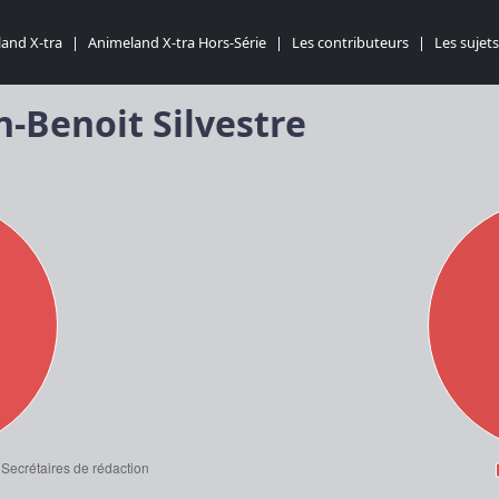
and X-tra
|
Animeland X-tra Hors-Série
|
Les contributeurs
|
Les sujets
n-Benoit Silvestre