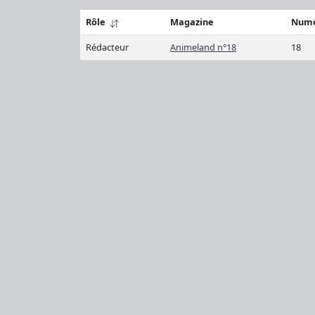
Rôle
Magazine
Num
Rédacteur
Animeland n°18
18