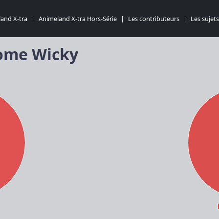
and X-tra
|
Animeland X-tra Hors-Série
|
Les contributeurs
|
Les sujets
rome Wicky