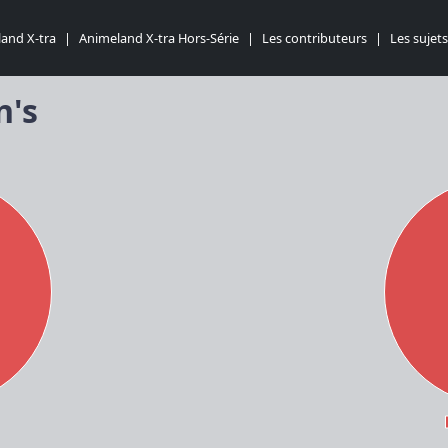
and X-tra
|
Animeland X-tra Hors-Série
|
Les contributeurs
|
Les sujets
n's