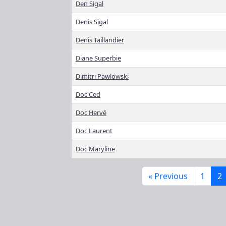
Den Sigal
Denis Sigal
Denis Taillandier
Diane Superbie
Dimitri Pawlowski
Doc'Ced
Doc'Hervé
Doc'Laurent
Doc'Maryline
« Previous
1
2