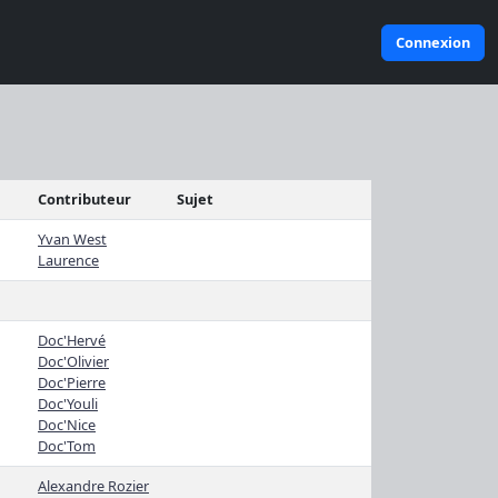
Connexion
Contributeur
Sujet
Yvan West
Laurence
Doc'Hervé
Doc'Olivier
Doc'Pierre
Doc'Youli
Doc'Nice
Doc'Tom
Alexandre Rozier