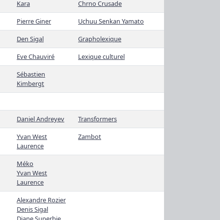
Kara
Chrno Crusade
Pierre Giner
Uchuu Senkan Yamato
Den Sigal
Grapholexique
Eve Chauviré
Lexique culturel
Sébastien
Kimbergt
Daniel Andreyev
Transformers
Yvan West
Zambot
Laurence
Méko
Yvan West
Laurence
Alexandre Rozier
Denis Sigal
Diane Superbie