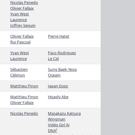
Nicolas Penedo
Olivier Fallaix
Yvan West
Laurence
Joffrey Seguin
Olivier Fallaix
Pierre Hatet
Rui Pascoal
Yvan West
Paco Rodriguez
Laurence
Le Cid
Sébastien
Sung Baek-Yeop
Célimon
Oseam
Matthieu Pinon
Japan Expo
Matthieu Pinon
Hisashi Abe
Olivier Fallaix
Nicolas Penedo
Masakazu Katsura
Wingman
Vidéo Girl Aï
DNA²