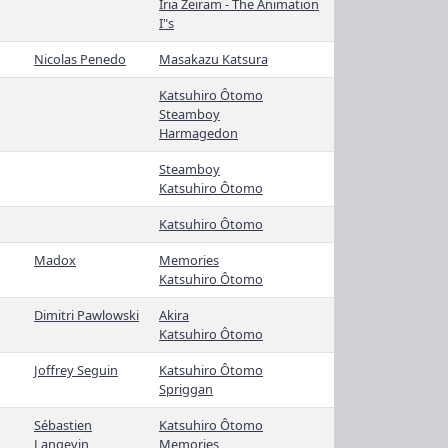
Iria Zeiram - The Animation
I"s
Nicolas Penedo
Masakazu Katsura
Katsuhiro Ôtomo
Steamboy
Harmagedon
Steamboy
Katsuhiro Ôtomo
Katsuhiro Ôtomo
Madox
Memories
Katsuhiro Ôtomo
Dimitri Pawlowski
Akira
Katsuhiro Ôtomo
Joffrey Seguin
Katsuhiro Ôtomo
Spriggan
Sébastien
Katsuhiro Ôtomo
Langevin
Memories