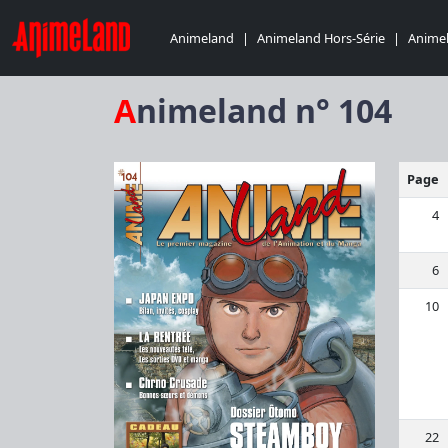
Animeland
|
Animeland Hors-Série
|
Animel
Animeland n° 104
Page
4
6
10
22