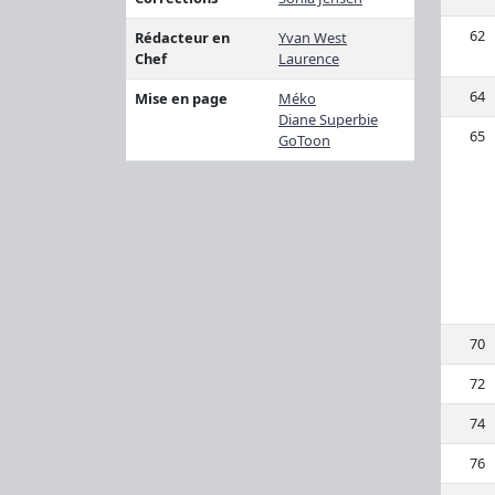
62
Rédacteur en
Yvan West
Chef
Laurence
64
Mise en page
Méko
Diane Superbie
65
GoToon
70
72
74
76