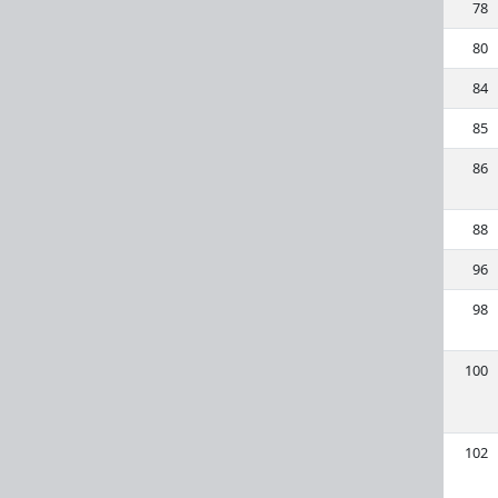
78
80
84
85
86
88
96
98
100
102