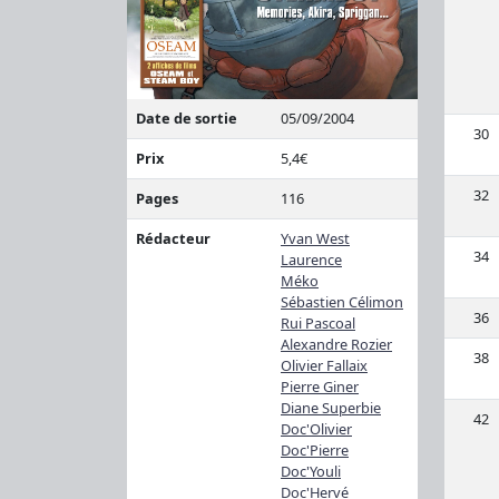
Date de sortie
05/09/2004
30
Prix
5,4€
32
Pages
116
Rédacteur
Yvan West
34
Laurence
Méko
Sébastien Célimon
36
Rui Pascoal
Alexandre Rozier
38
Olivier Fallaix
Pierre Giner
Diane Superbie
42
Doc'Olivier
Doc'Pierre
Doc'Youli
Doc'Hervé