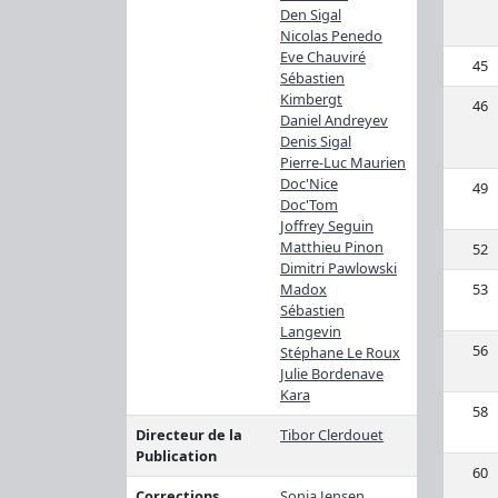
Den Sigal
Nicolas Penedo
Eve Chauviré
45
Sébastien
Kimbergt
46
Daniel Andreyev
Denis Sigal
Pierre-Luc Maurien
Doc'Nice
49
Doc'Tom
Joffrey Seguin
Matthieu Pinon
52
Dimitri Pawlowski
53
Madox
Sébastien
Langevin
56
Stéphane Le Roux
Julie Bordenave
Kara
58
Directeur de la
Tibor Clerdouet
Publication
60
Corrections
Sonia Jensen