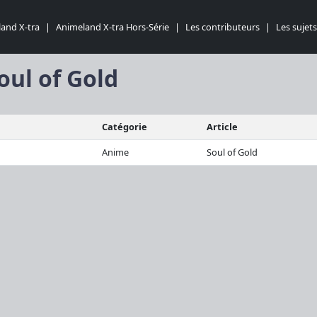
and X-tra
|
Animeland X-tra Hors-Série
|
Les contributeurs
|
Les sujets
Soul of Gold
Catégorie
Article
Anime
Soul of Gold