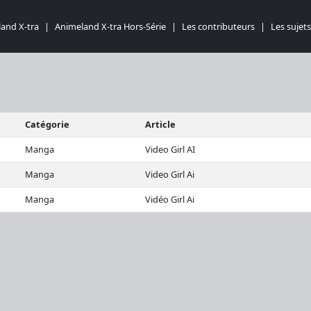
and X-tra
|
Animeland X-tra Hors-Série
|
Les contributeurs
|
Les sujets
Catégorie
Article
Manga
Video Girl AI
Manga
Video Girl Ai
Manga
Vidéo Girl Ai