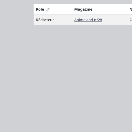
Rôle
Magazine
N
Rédacteur
Animeland n°28
2