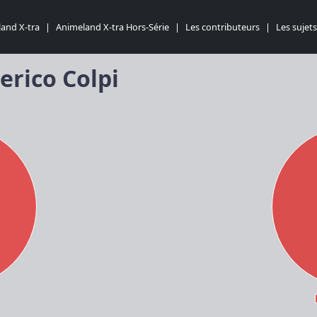
and X-tra
|
Animeland X-tra Hors-Série
|
Les contributeurs
|
Les sujets
erico Colpi