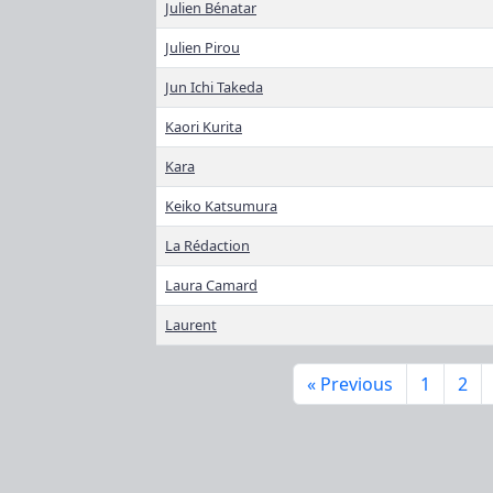
Julien Bénatar
Julien Pirou
Jun Ichi Takeda
Kaori Kurita
Kara
Keiko Katsumura
La Rédaction
Laura Camard
Laurent
« Previous
1
2